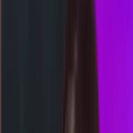
Lihat ColokNet
Event Lomba
Akses WAP
HK
2959
hongkongpools
Kamis, 06 Agu
Buka
23.00
22.45