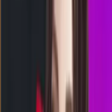
Buka
03.00
02.50
8
3
6
0
ND
1839
north carolina day
Jumat, 07 Agu
Buka
02.05