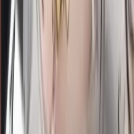
MQ
1792
morocco quatro 21:00 wib
Kamis, 06 Agu
Buka
21.00
20.45
7
1
1
3
SL
2959
seoul lottery