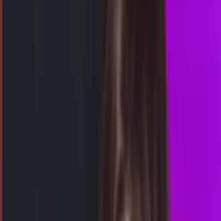
3
6
3
4
MP
2959
malibucitypools
Kamis, 06 Agu
Buka
00.00
23.50
4
0
8