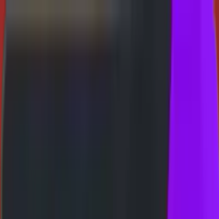
Whatsapp
Telegram
BUKTI WD
 HARIAN 3D-3LINE
FREE SPIN 17✘ SPESIAL
ATIC
CASHBACK SPESIAL - SUPER