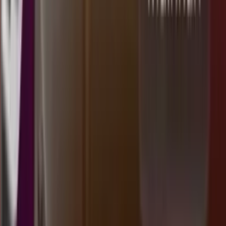
Kamis, 06 Agu
Buka
18.00
17.50
7
1
6
6
AP
2959
ankarapools
Kamis, 06 Agu
Buka
18.00