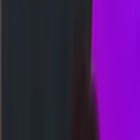
Togel
Slot
Kasino
Olahraga
Arcade
Poker
Tembak Ikan
Sabung Ayam
Togel
Lainnya