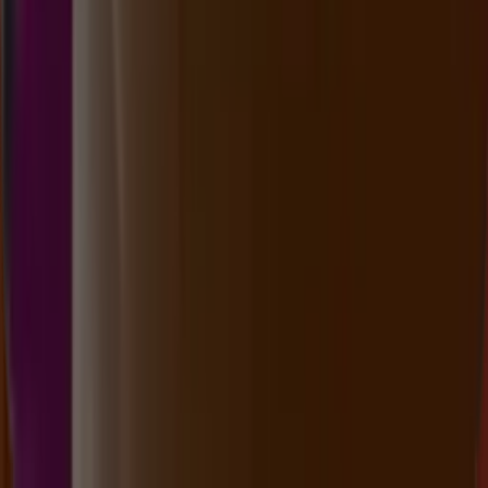
2
6
9
PS
2959
paris lottery
Kamis, 06 Agu
Buka
17.00
16.50
4
0
6
1
TP